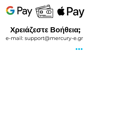
Χρειάζεστε Βοήθεια;
e-mail:
support@mercury-e.gr
Τιμολόγηση και Block-Time
μηνιαίο πακέτο
πιο δημοφιλές
Η δοκιμαστική σας βολτά
30 Λεπτά
4 Ώρες
60 Ώρες
0 λεπτά
60 Λεπτά
30 Ώρες
2 Ξεκλειδώματα
10 Ξεκλειδώματά
120 Ξεκλειδώματά
12,00
27,50
137,50
Valid for 1 day
Ισχύει για 1 ημέρα
Ισχύει για 1 μίνα
πατήστε εδώ για να δείτε όλες τις τιμές
Μάθετε περισσότερα
για τον τρόπο χρήσης των συνδρομών